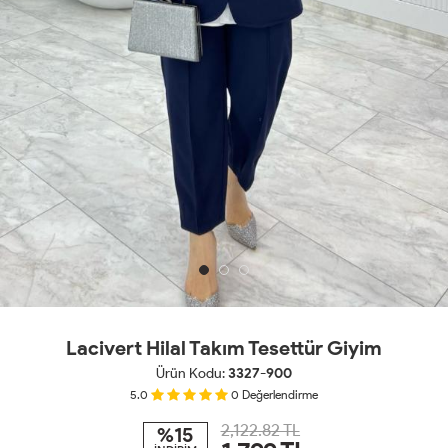
Lacivert Hilal Takım Tesettür Giyim
Ürün Kodu:
3327-900
5.0
0
Değerlendirme
2,122.82 TL
%15