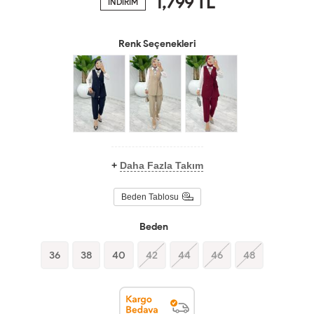
1,799
TL
İNDİRİM
Renk Seçenekleri
+
Daha Fazla Takım
Beden Tablosu
Beden
36
38
40
42
44
46
48