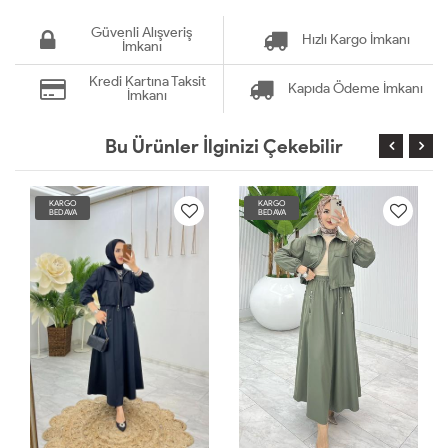
Güvenli Alışveriş
Hızlı Kargo İmkanı
İmkanı
Kredi Kartına Taksit
Kapıda Ödeme İmkanı
İmkanı
Bu Ürünler İlginizi Çekebilir
KARGO
KARGO
BEDAVA
BEDAVA